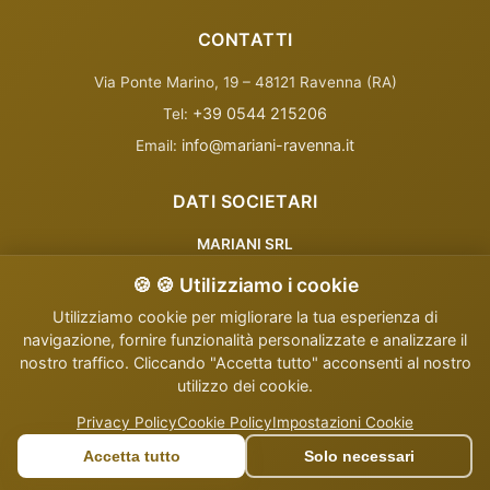
CONTATTI
Via Ponte Marino, 19 – 48121 Ravenna (RA)
+39 0544 215206
Tel:
info@mariani-ravenna.it
Email:
DATI SOCIETARI
MARIANI SRL
Sede legale: Via della Lirica, 43 - Ravenna
🍪 🍪 Utilizziamo i cookie
Sede operativa: Via Ponte Marino, 19 - Ravenna
Utilizziamo cookie per migliorare la tua esperienza di
P.IVA: 04249420375
navigazione, fornire funzionalità personalizzate e analizzare il
nostro traffico. Cliccando "Accetta tutto" acconsenti al nostro
C.F.: 01143050339
utilizzo dei cookie.
REA: RA-123456
Privacy Policy
Cookie Policy
Impostazioni Cookie
PRENOTA
Privacy Policy
Cookie Policy
Termini e Condizioni
Disclaimer
Accetta tutto
Solo necessari